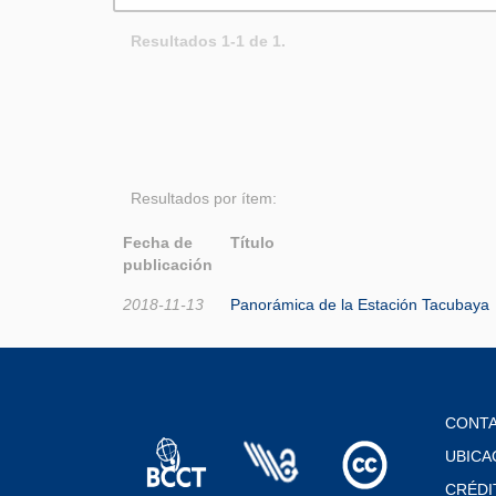
Resultados 1-1 de 1.
Resultados por ítem:
Fecha de
Título
publicación
2018-11-13
Panorámica de la Estación Tacubaya
CONT
UBICA
CRÉDI