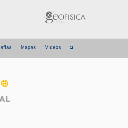
afías
Mapas
Videos