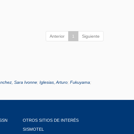
Anterior
1
Siguiente
nchez, Sara Ivonne
;
Iglesias, Arturo
;
Fukuyama
;
SSN
OTROS SITIOS DE INTERÉS
SISMOTEL