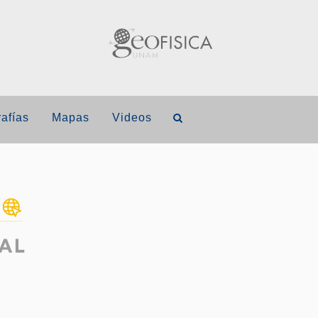
afías
Mapas
Videos