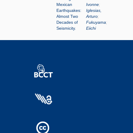
Mexican
Ivonne
;
Earthquakes:
Iglesias,
Almost Two
Arturo
;
Decades of
Fukuyama
;
Seismicity.
Eiichi