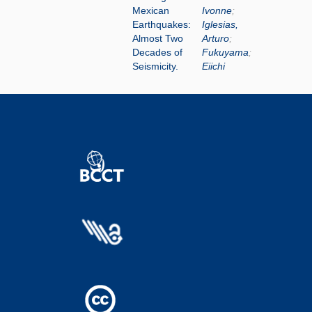
Mexican
Ivonne
;
Earthquakes:
Iglesias,
Almost Two
Arturo
;
Decades of
Fukuyama
;
Seismicity.
Eiichi