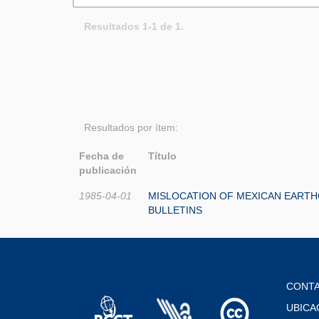
Resultados 1-1 de 1.
Resultados por ítem:
Fecha de
Título
publicación
1985-04-01
MISLOCATION OF MEXICAN EARTH
BULLETINS
CONT
UBICA