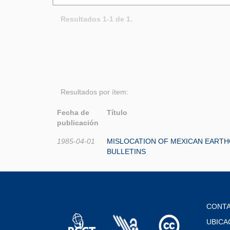
Resultados 1-1 de 1.
Resultados por ítem:
Fecha de
Título
publicación
1985-04-01
MISLOCATION OF MEXICAN EARTH
BULLETINS
CONT
UBICA