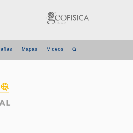
afías
Mapas
Videos