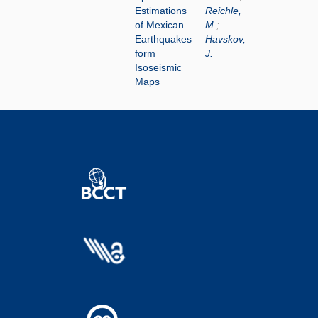
Estimations
Reichle,
of Mexican
M.
;
Earthquakes
Havskov,
form
J.
Isoseismic
Maps