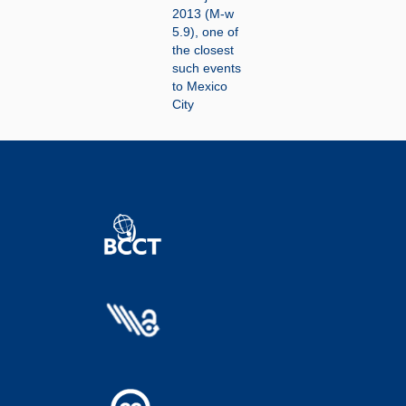
2013 (M-w
5.9), one of
the closest
such events
to Mexico
City