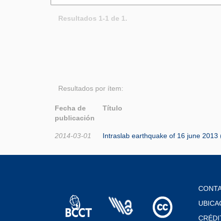
Resultados 1-1 de 1.
Resultados por ítem:
Fecha de
Título
publicación
2014-03-01
Intraslab earthquake of 16 june 2013 
CONT
UBICA
CRÉDI