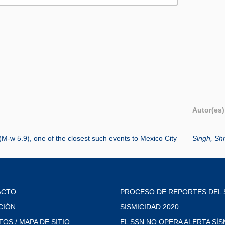
Autor(es)
(M-w 5.9), one of the closest such events to Mexico City
Singh, Shr
ACTO
PROCESO DE REPORTES DEL 
CIÓN
SISMICIDAD 2020
TOS / MAPA DE SITIO
EL SSN NO OPERA ALERTA SÍS