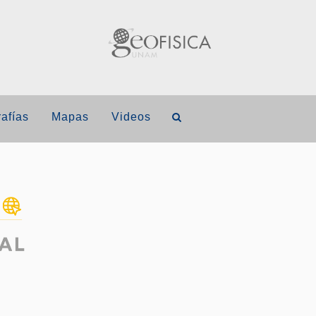
afías
Mapas
Videos