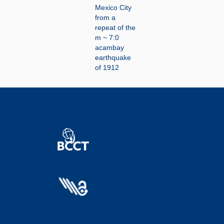
Mexico City
from a
repeat of the
m ~ 7:0
acambay
earthquake
of 1912