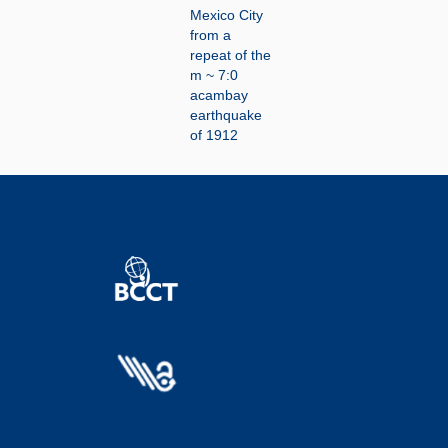
Mexico City
from a
repeat of the
m ~ 7:0
acambay
earthquake
of 1912