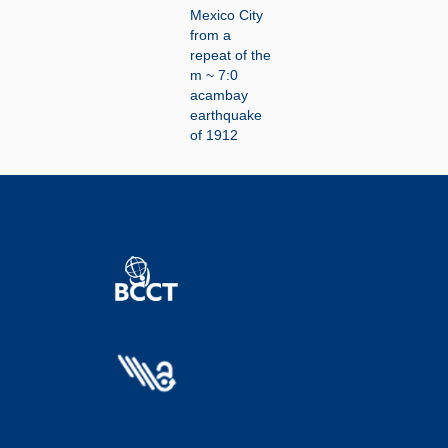
Mexico City
from a
repeat of the
m ~ 7:0
acambay
earthquake
of 1912