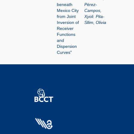
beneath
Pérez-
Mexico City
Campos,
from Joint
Xyoli
;
Pita-
Inversion of
Sllim, Olivia
Receiver
Functions
and
Dispersion
Curves"