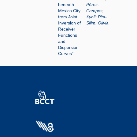
beneath
Pérez-
Mexico City
Campos,
from Joint
Xyoli
;
Pita-
Inversion of
Sllim, Olivia
Receiver
Functions
and
Dispersion
Curves"