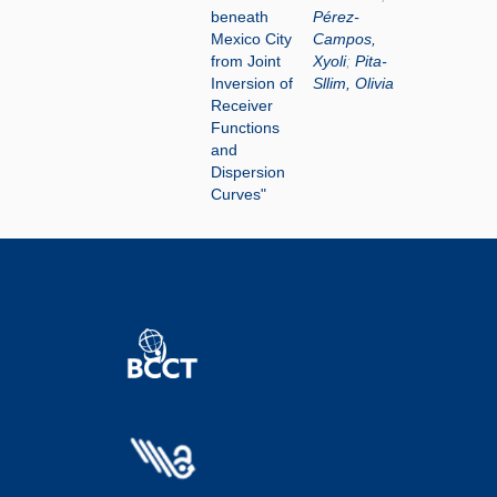
beneath
Pérez-
Mexico City
Campos,
from Joint
Xyoli
;
Pita-
Inversion of
Sllim, Olivia
Receiver
Functions
and
Dispersion
Curves"