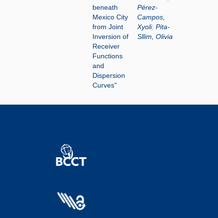
beneath
Pérez-
Mexico City
Campos,
from Joint
Xyoli
;
Pita-
Inversion of
Sllim, Olivia
Receiver
Functions
and
Dispersion
Curves"