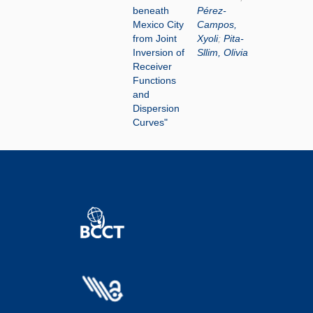
beneath
Pérez-
Mexico City
Campos,
from Joint
Xyoli
;
Pita-
Inversion of
Sllim, Olivia
Receiver
Functions
and
Dispersion
Curves"