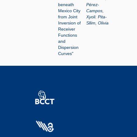
beneath
Pérez-
Mexico City
Campos,
from Joint
Xyoli
;
Pita-
Inversion of
Sllim, Olivia
Receiver
Functions
and
Dispersion
Curves"