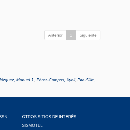
Anterior
1
Siguiente
lázquez, Manuel J.
;
Pérez-Campos, Xyoli
;
Pita-Sllim,
SSN
OTROS SITIOS DE INTERÉS
SISMOTEL