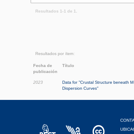
Resultados 1-1 de 1.
Resultados por ítem:
Fecha de
Título
publicación
2023
Data for "Crustal Structure beneath M
Dispersion Curves"
CONT
UBICA