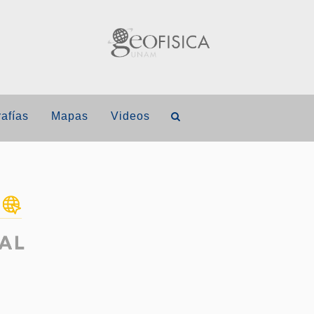
afías
Mapas
Videos