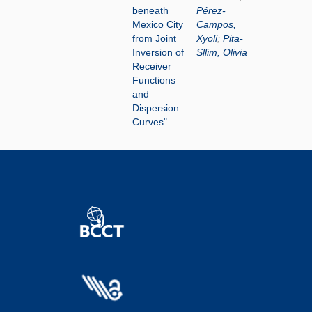
beneath
Pérez-
Mexico City
Campos,
from Joint
Xyoli
;
Pita-
Inversion of
Sllim, Olivia
Receiver
Functions
and
Dispersion
Curves"