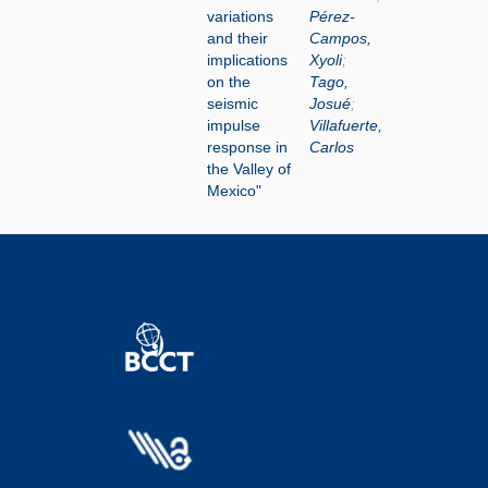
variations
Pérez-
and their
Campos,
implications
Xyoli
;
on the
Tago,
seismic
Josué
;
impulse
Villafuerte,
response in
Carlos
the Valley of
Mexico"