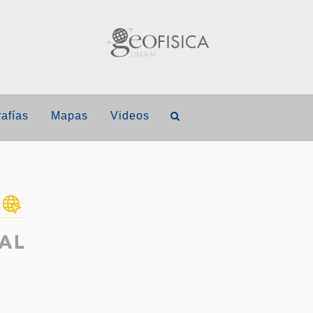
afías
Mapas
Videos