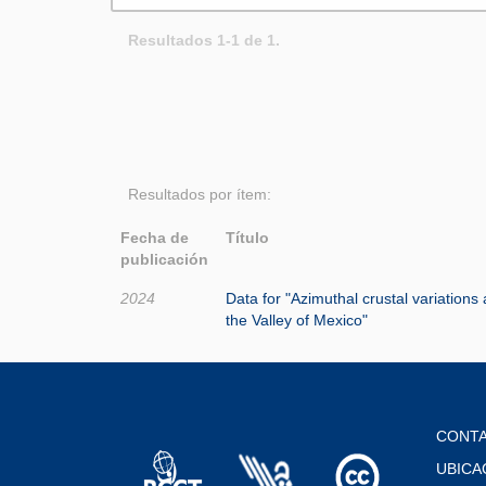
Resultados 1-1 de 1.
Resultados por ítem:
Fecha de
Título
publicación
2024
Data for "Azimuthal crustal variations
the Valley of Mexico"
CONT
UBICA