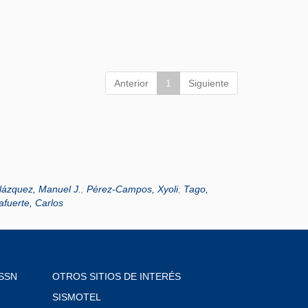
Anterior
1
Siguiente
lázquez, Manuel J.
;
Pérez-Campos, Xyoli
;
Tago,
lafuerte, Carlos
SSN
OTROS SITIOS DE INTERÉS
SISMOTEL