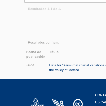
Resultados 1-1 de 1.
Resultados por ítem:
Fecha de
Título
publicación
2024
Data for "Azimuthal crustal variations
the Valley of Mexico"
CONT
UBICA