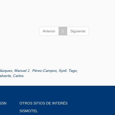
Anterior
1
Siguiente
lázquez, Manuel J.
;
Pérez-Campos, Xyoli
;
Tago,
lafuerte, Carlos
SSN
OTROS SITIOS DE INTERÉS
SISMOTEL