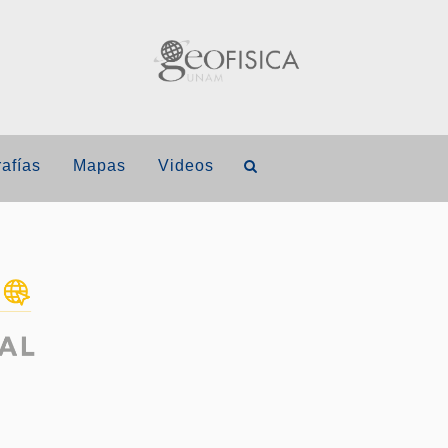
afías
Mapas
Videos