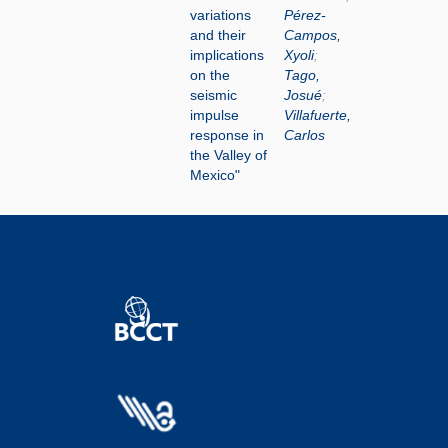
variations
Pérez-
and their
Campos,
implications
Xyoli
;
on the
Tago,
seismic
Josué
;
impulse
Villafuerte,
response in
Carlos
the Valley of
Mexico"