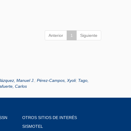
Anterior
1
Siguiente
lázquez, Manuel J.
;
Pérez-Campos, Xyoli
;
Tago,
lafuerte, Carlos
SSN
OTROS SITIOS DE INTERÉS
SISMOTEL