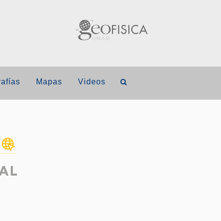
afías
Mapas
Videos