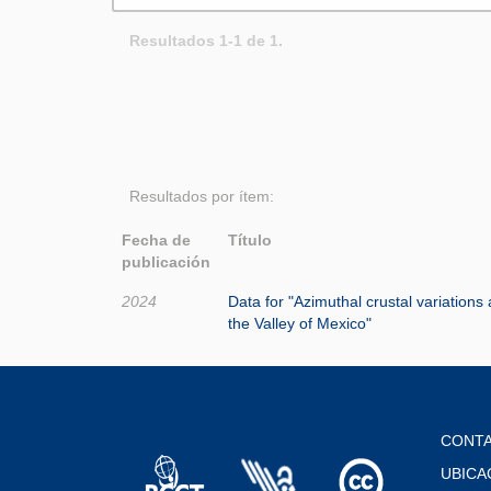
Resultados 1-1 de 1.
Resultados por ítem:
Fecha de
Título
publicación
2024
Data for "Azimuthal crustal variations
the Valley of Mexico"
CONT
UBICA