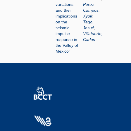
variations
Pérez-
and their
Campos,
implications
Xyoli
;
on the
Tago,
seismic
Josué
;
impulse
Villafuerte,
response in
Carlos
the Valley of
Mexico"