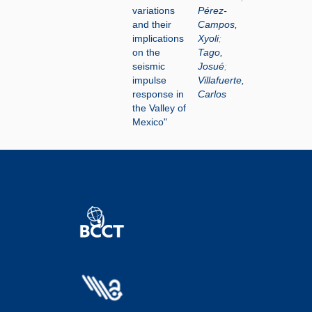
variations
Pérez-
and their
Campos,
implications
Xyoli
;
on the
Tago,
seismic
Josué
;
impulse
Villafuerte,
response in
Carlos
the Valley of
Mexico"