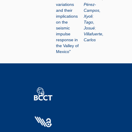
variations
Pérez-
and their
Campos,
implications
Xyoli
;
on the
Tago,
seismic
Josué
;
impulse
Villafuerte,
response in
Carlos
the Valley of
Mexico"