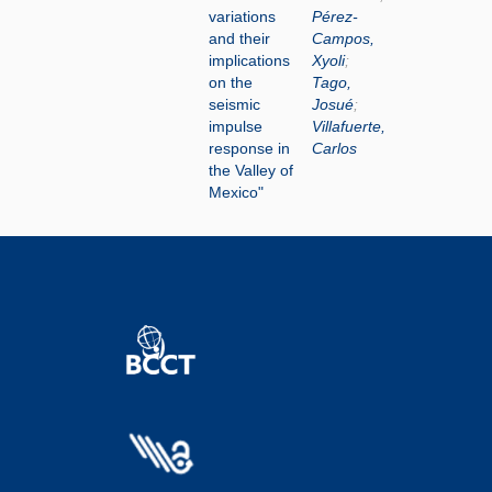
variations
Pérez-
and their
Campos,
implications
Xyoli
;
on the
Tago,
seismic
Josué
;
impulse
Villafuerte,
response in
Carlos
the Valley of
Mexico"