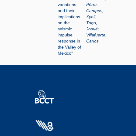
variations
Pérez-
and their
Campos,
implications
Xyoli
;
on the
Tago,
seismic
Josué
;
impulse
Villafuerte,
response in
Carlos
the Valley of
Mexico"