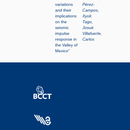
variations
Pérez-
and their
Campos,
implications
Xyoli
;
on the
Tago,
seismic
Josué
;
impulse
Villafuerte,
response in
Carlos
the Valley of
Mexico"