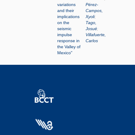
variations
Pérez-
and their
Campos,
implications
Xyoli
;
on the
Tago,
seismic
Josué
;
impulse
Villafuerte,
response in
Carlos
the Valley of
Mexico"