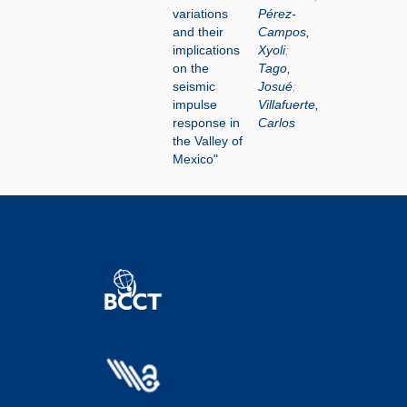
variations
Pérez-
and their
Campos,
implications
Xyoli
;
on the
Tago,
seismic
Josué
;
impulse
Villafuerte,
response in
Carlos
the Valley of
Mexico"