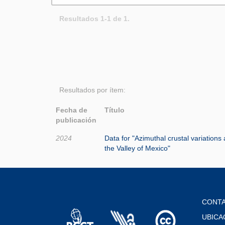
Resultados 1-1 de 1.
Resultados por ítem:
Fecha de
Título
publicación
2024
Data for "Azimuthal crustal variations
the Valley of Mexico"
CONT
UBICA