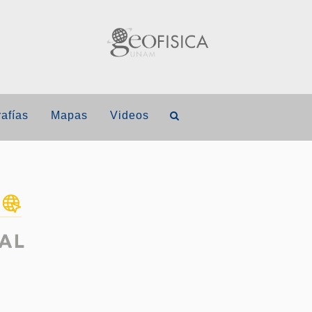
afías
Mapas
Videos