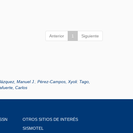
Anterior
1
Siguiente
lázquez, Manuel J.
;
Pérez-Campos, Xyoli
;
Tago,
lafuerte, Carlos
SSN
OTROS SITIOS DE INTERÉS
SISMOTEL