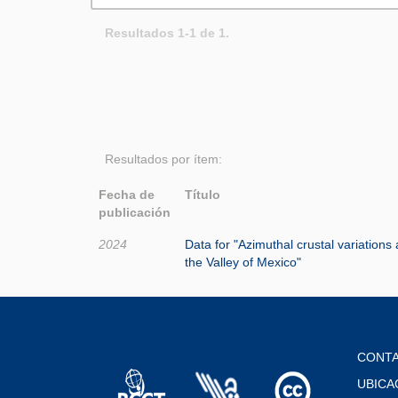
Resultados 1-1 de 1.
Resultados por ítem:
Fecha de
Título
publicación
2024
Data for "Azimuthal crustal variations
the Valley of Mexico"
CONT
UBICA