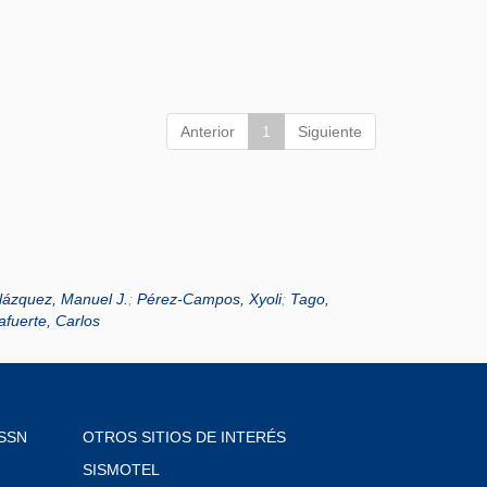
Anterior
1
Siguiente
lázquez, Manuel J.
;
Pérez-Campos, Xyoli
;
Tago,
lafuerte, Carlos
SSN
OTROS SITIOS DE INTERÉS
SISMOTEL