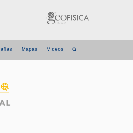
afías
Mapas
Videos