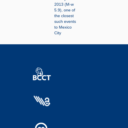
2013 (M-w
5.9), one of
the closest
such events
to Mexico
City