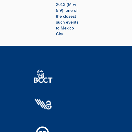
2013 (M-w
5.9), one of
the closest
such events
to Mexico
City