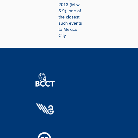
2013 (M-w
5.9), one of
the closest
such events
to Mexico
City