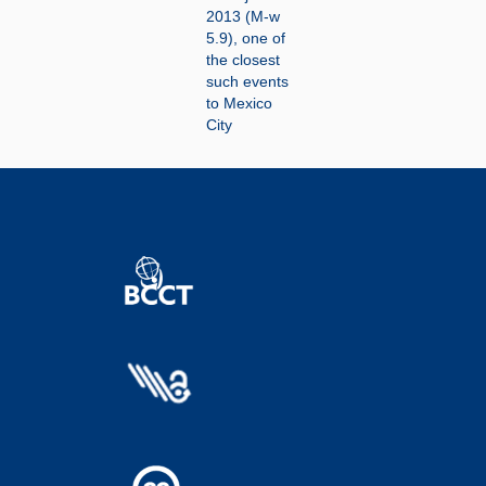
2013 (M-w
5.9), one of
the closest
such events
to Mexico
City