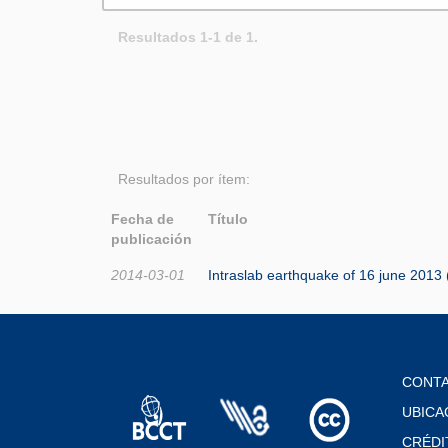
Resultados 1-1 de 1.
Resultados por ítem:
Fecha de
Título
publicación
2014-03-01
Intraslab earthquake of 16 june 2013 
CONT
UBICA
CRÉDI