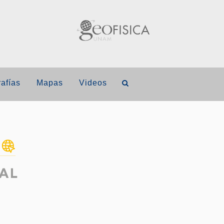
afías
Mapas
Videos