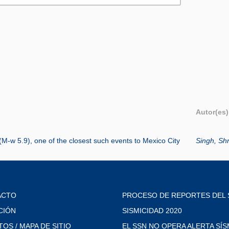
Autor(es)
(M-w 5.9), one of the closest such events to Mexico City
Singh, Shr
ACTO
PROCESO DE REPORTES DEL 
CIÓN
SISMICIDAD 2020
TOS / MAPA DE SITIO
EL SSN NO OPERA ALERTA SÍS