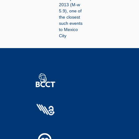
2013 (M-w
5.9), one of
the closest
such events
to Mexico
City