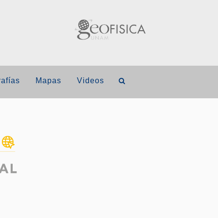
afías
Mapas
Videos