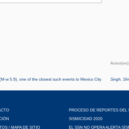
Autor(es)
(M-w 5.9), one of the closest such events to Mexico City
Singh, Shr
ACTO
PROCESO DE REPORTES DEL 
CIÓN
SISMICIDAD 2020
TOS / MAPA DE SITIO
EL SSN NO OPERA ALERTA SÍS