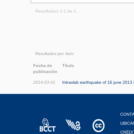
Resultados 1-1 de 1.
Resultados por ítem:
Fecha de
Título
publicación
2014-03-01
Intraslab earthquake of 16 june 2013 
CONT
UBICA
CRÉDI