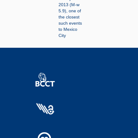
2013 (M-w
5.9), one of
the closest
such events
to Mexico
City