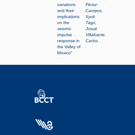
variations
Pérez-
and their
Campos,
implications
Xyoli
;
on the
Tago,
seismic
Josué
;
impulse
Villafuerte,
response in
Carlos
the Valley of
Mexico"