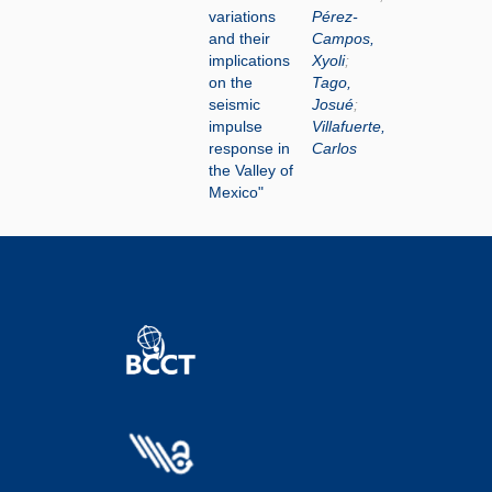
variations
Pérez-
and their
Campos,
implications
Xyoli
;
on the
Tago,
seismic
Josué
;
impulse
Villafuerte,
response in
Carlos
the Valley of
Mexico"