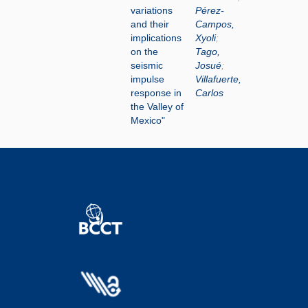
variations
Pérez-
and their
Campos,
implications
Xyoli
;
on the
Tago,
seismic
Josué
;
impulse
Villafuerte,
response in
Carlos
the Valley of
Mexico"