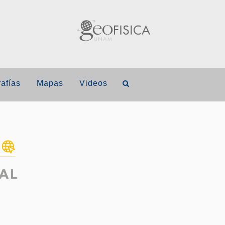
afías
Mapas
Videos