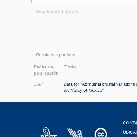
Resultados 1-1 de 1.
Resultados por ítem:
Fecha de
Título
publicación
2024
Data for "Azimuthal crustal variations
the Valley of Mexico"
CONT
UBICA