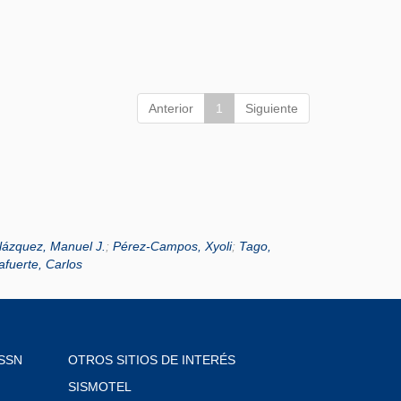
Anterior
1
Siguiente
lázquez, Manuel J.
;
Pérez-Campos, Xyoli
;
Tago,
lafuerte, Carlos
SSN
OTROS SITIOS DE INTERÉS
SISMOTEL