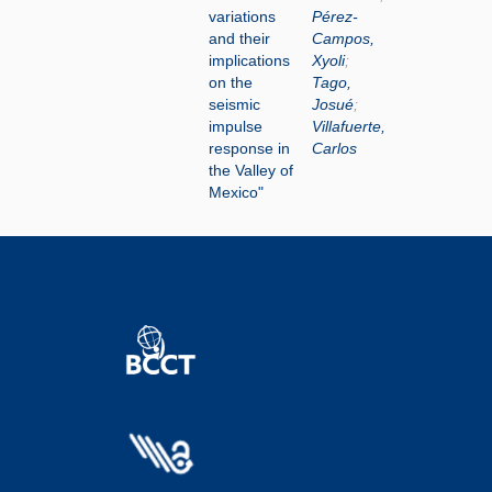
variations
Pérez-
and their
Campos,
implications
Xyoli
;
on the
Tago,
seismic
Josué
;
impulse
Villafuerte,
response in
Carlos
the Valley of
Mexico"