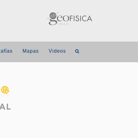
afías
Mapas
Videos