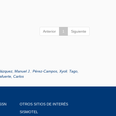
Anterior
1
Siguiente
lázquez, Manuel J.
;
Pérez-Campos, Xyoli
;
Tago,
lafuerte, Carlos
SSN
OTROS SITIOS DE INTERÉS
SISMOTEL