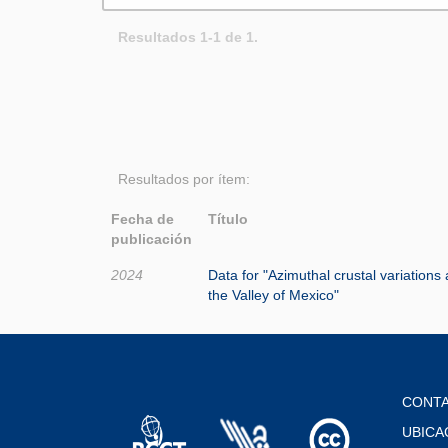
Resultados 1-1 de 1.
Resultados por ítem:
Fecha de
Título
publicación
2024
Data for "Azimuthal crustal variations
the Valley of Mexico"
CONT
UBICA