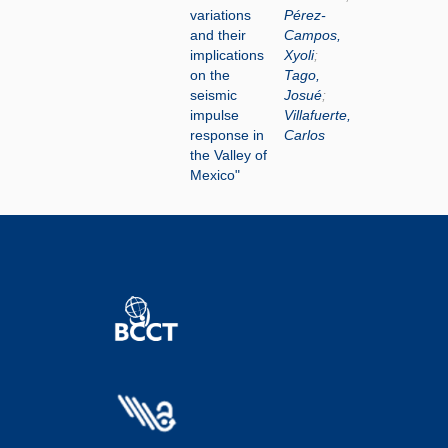
variations
Pérez-
and their
Campos,
implications
Xyoli
;
on the
Tago,
seismic
Josué
;
impulse
Villafuerte,
response in
Carlos
the Valley of
Mexico"